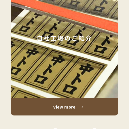
p
A
m
自社工場のご紹介
a
z
o
n
Y
a
h
o
view more
o
!
シ