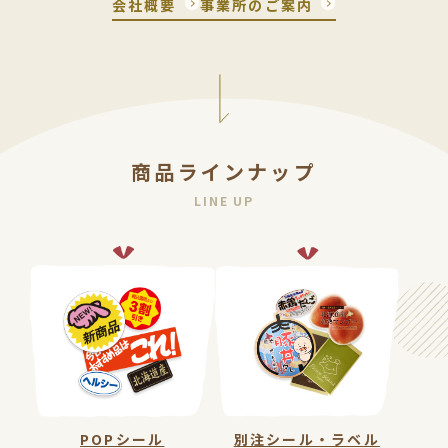
会社概要
事業所のご案内
ョ
ッ
ピ
ン
グ
商品ラインナップ
LINE UP
〒
103-
0014
東京
都中
央区
日本
橋蛎
殻町
1-4-
2
POPシール
別注シール・ラベル
TEL：03-