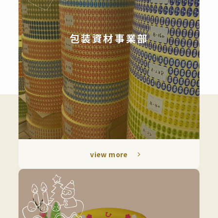
Yahoo!ショッピング
概
要
お
包装資材事業部
知
ら
せ
プ
ラ
イ
バ
シ
ー
ポ
view more
リ
シ
ー