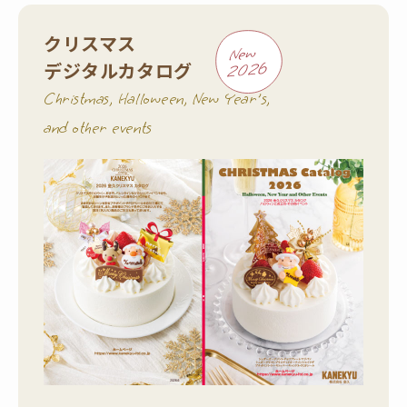
プ
ー
ご
ナ
クリスマス
New
ざ
メ
デジタルカタログ
2026
い
ン
Christmas, Halloween, New Year's,
ト
ま
and other events
事
す
業
！
部
W
自
E
社
B
工
か
場
の
ら
ご
簡
紹
単
介