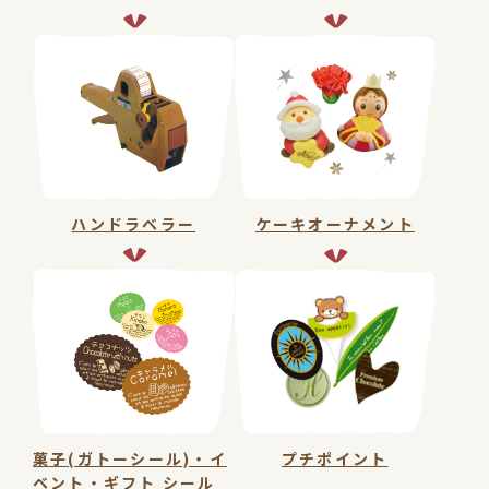
3666-
お
4874(代)
問
FAX：03-
3668-
い
9534
合
わ
せ
は
ハンドラベラー
ケーキオーナメント
こ
ち
ら
close
菓子(ガトーシール)・イ
プチポイント
ベント・ギフト シール