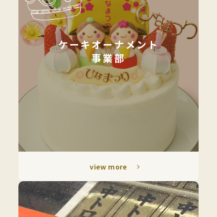
O
n
ケーキオーナメント
事業部
l
i
n
e
S
view more
h
o