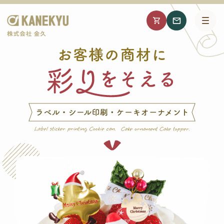
O
株
式
会
n
社
金
l
久
i
n
デ
e
ジ
タ
S
ル