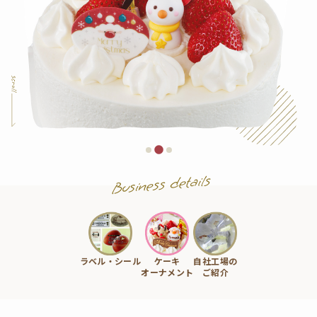
カ
h
タ
ロ
グ
包
装
オ
資
ン
材
ラ
事
イ
業
ン
部
ケ
シ
ラベル・シール
ケーキ
自社工場の
ー
ョ
オーナメント
ご紹介
キ
ッ
オ