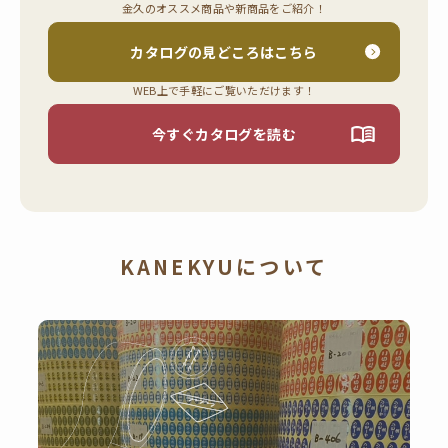
購
金久のオススメ商品や新商品をご紹介！
入
商
カタログの
見どころはこちら
！
品
ラ
WEB上で手軽にご覧いただけます！
取
イ
扱
今すぐ
カタログを読む
ン
い
ナ
ッ
商
プ
品
事
多
KANEKYUについて
業
数
所
の
！
ご
案
内
Amazon
会
社